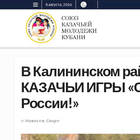
8 августа, 2026
Союз казачьей моло
В Калининском рай
КАЗАЧЬИ ИГРЫ «С
России!»
in
Новости
,
Спорт