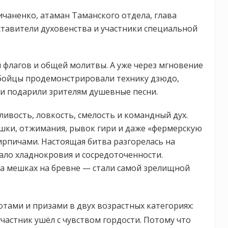
ичаненко, атаман Таманского отдела, глава
тавители духовенства и участники специальной
 флагов и общей молитвы. А уже через мгновение
 бойцы продемонстрировали технику дзюдо,
ли подарили зрителям душевные песни.
ивость, ловкость, смелость и командный дух.
шки, отжимания, рывок гири и даже «фермерскую
ирпичами. Настоящая битва разгорелась на
ало хладнокровия и сосредоточенности.
 на мешках на бревне — стали самой зрелищной
тами и призами в двух возрастных категориях:
 участник ушёл с чувством гордости. Потому что