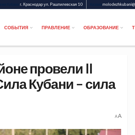
г. Краснодар ул. Рашпилевская 10
molodezhkubani@m
дежи Кубани
Казаки
СОБЫТИЯ
ПРАВЛЕНИЕ
ОБРАЗОВАНИЕ
оне провели II
ила Кубани – сила
A
A