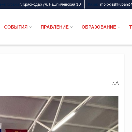
г. Краснодар ул. Рашпилевская 10
molodezhkubani@m
дежи Кубани
Казаки
СОБЫТИЯ
ПРАВЛЕНИЕ
ОБРАЗОВАНИЕ
A
A