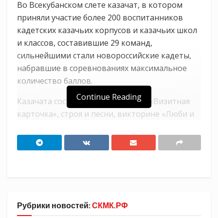
Во Всекубанском слете казачат, в котором
приняли участие более 200 воспитанников
кадетских казачьих корпусов и казачьих школ
и классов, составившие 29 команд,
сильнейшими стали новороссийские кадеты,
набравшие в соревнованиях максимальное
количество баллов.
Continue Reading
Казачата состязались в конкурсах «Визитная
карточка», строя и песни, викторине «Люби и
знай казачий край», а также в спортивных
соревнованиях по легкой атлетике и
подтягивании на перекладине.
«Борьба развернулась нешуточная, —
рассказал заместитель директора
Новороссийского казачьего кадетского
Рубрики новостей:
СКМК.РФ
корпуса Вадим Порывай. — От победы