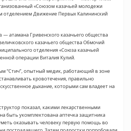
ганизованный «Союзом казачьей молодежи
ым отделением Движение Первых Калининский
в — атамана Гривенского казачьего общества
величковского казачьего общества Обмочий
униципального отделения «Союза казачьей
енной операции Виталия Кулий.
ым “Стич”, опытный медик, работающий в зоне
 останавливать кровотечения, правильно
искусственное дыхание, которыми сам владеет на
структор показал, какими лекарственными
на быть укомплектована аптечка защитника
 уметь оказывать человеку первую помощь во
зни пострадавшего. Затем подростки попробовали