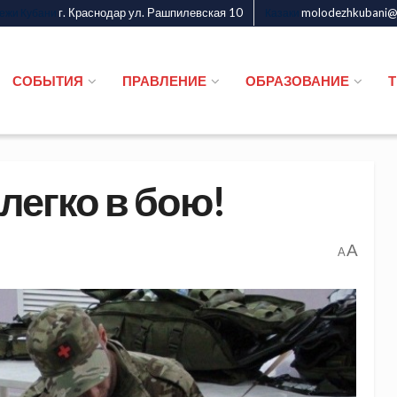
г. Краснодар ул. Рашпилевская 10
molodezhkubani@m
дежи Кубани
Казаки
СОБЫТИЯ
ПРАВЛЕНИЕ
ОБРАЗОВАНИЕ
легко в бою!
A
A