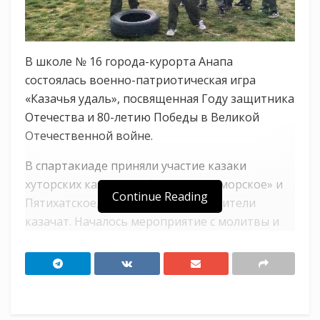
В школе № 16 города-курорта Анапа
состоялась военно-патриотическая игра
«Казачья удаль», посвященная Году защитника
Отечества и 80-летию Победы в Великой
Отечественной войне.
В спартакиаде приняли участие казаки
хуторских казачьих обществ «Приморское» и
Continue Reading
Пятихатское, ученики, а также родители
казачат. Началось мероприятие с молитвы и
торжественного исполнения государственного
гимна. Затем с приветственными словами к
присутствующим обратились хуторские
атаманы Александр Клюшин и Валерий
Кряжев.