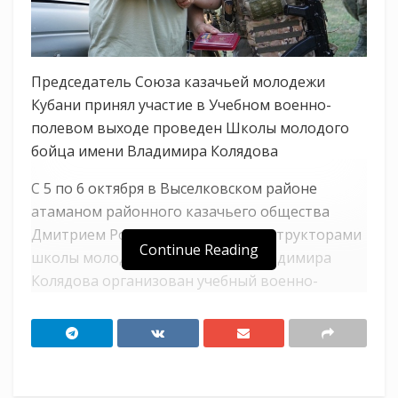
Председатель Союза казачьей молодежи
Кубани принял участие в Учебном военно-
полевом выходе проведен Школы молодого
бойца имени Владимира Колядова
С 5 по 6 октября в Выселковском районе
атаманом районного казачьего общества
Дмитрием Ромась совместно с инструкторами
Continue Reading
школы молодого бойца имени Владимира
Колядова организован учебный военно-
полевой выход для курсантов школы.
К выходу присоединились воспитанники
военно-патриотического клуба «Казачья
сотня» Кавказского районного казачьего