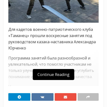
Для кадетов военно-патриотического клуба
«Таманец» прошли воскресные занятия под
руководством казака-наставника Александра
Юрченко
Программа занятий была разнообразной и
увлекательной, что помогло участникам не
только улучшить свои навыки, но и углубить
Continue Reading
понимание истории и традиций казачества.
На занятиях по метанию ножа казачата смогли
научиться правильной технике броска, что
требует не только физической силы, но и
точности, концентрации внимания и