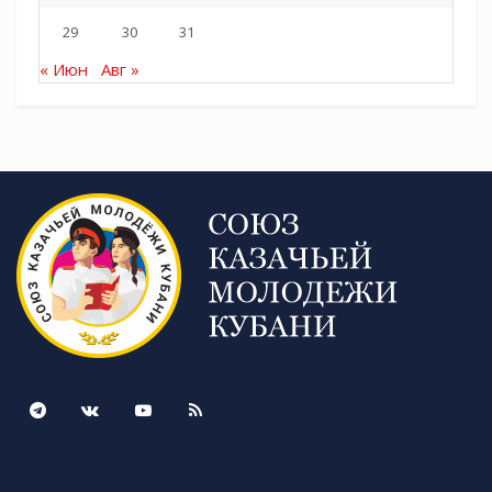
29
30
31
« Июн
Авг »
Tags:
СКМК