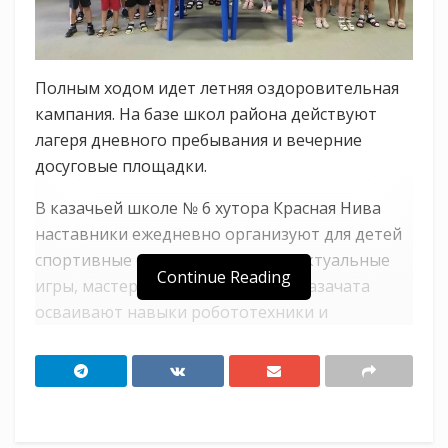
Полным ходом идет летняя оздоровительная
кампания. На базе школ района действуют
лагеря дневного пребывания и вечерние
досуговые площадки.
В казачьей школе № 6 хутора Красная Нива
наставники ежедневно организуют для детей
спортивные состязания и интеллектуальные
Continue Reading
игры, мастер-классы и лектории. Казачата
осваивают навыки робототехники и
моделирования в «Точке роста».
Трудится тоже не забывают. Прополоть
школьную территорию, подмести двор,
высадить цветы у памятника – для