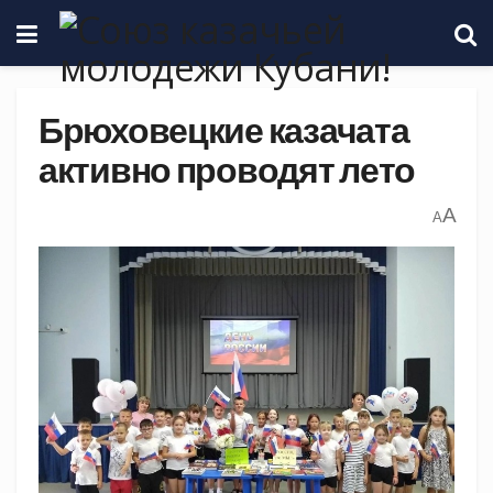
Брюховецкие казачата
активно проводят лето
A
A