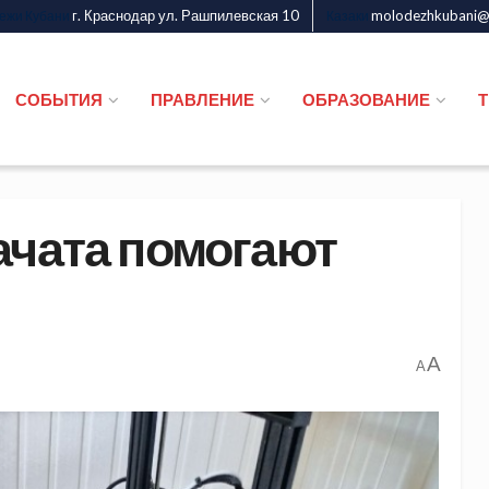
г. Краснодар ул. Рашпилевская 10
molodezhkubani@m
дежи Кубани
Казаки
СОБЫТИЯ
ПРАВЛЕНИЕ
ОБРАЗОВАНИЕ
ачата помогают
A
A