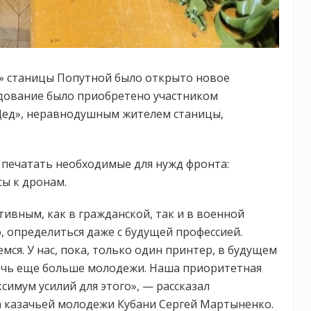
а» станицы Попутной было открыто новое
удование было приобретено участником
Дед», неравнодушным жителем станицы,
и печатать необходимые для нужд фронта:
сы к дронам.
ивным, как в гражданской, так и в военной
, определиться даже с будущей профессией.
мся. У нас, пока, только один принтер, в будущем
ечь еще больше молодежи. Наша приоритетная
имум усилий для этого», — рассказал
 казачьей молодежи Кубани Сергей Мартыненко.