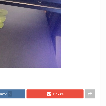
акте
5
Почта