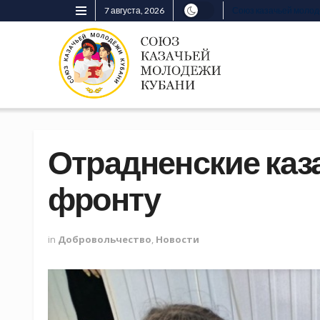
7 августа, 2026
Союз казачьей моло
Отрадненские каз
фронту
in
Добровольчество
,
Новости