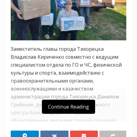
Заместитель главы города Тихорецка
Владислав Кириченко совместно с ведущим
специалистом отдела по ГО и ЧС, физической
культуры и спорта, взаимодействию с
правоохранительными органами,
военнослужащими и казачеством
администрации города Тихорецка Данилом
Гребеник, руководителем Молодежного
Continue Reading
центра Александром Гончаровым,
общественным деятелем Ольгой Шохиной,
директором казачьей школы № 28 станицы
Еремизино-Борисовской Татьяной Сергеевой,