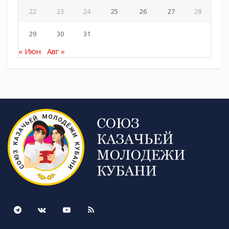
22
23
24
25
26
27
28
29
30
31
« Июн
Авг »