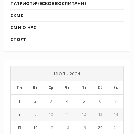
Андреем Ауловым.
ПАТРИОТИЧЕСКОЕ ВОСПИТАНИЕ
СКМК
СМИ О НАС
СПОРТ
ИЮЛЬ 2024
Пн
Вт
Ср
Чт
Пт
Сб
Вс
1
2
3
4
5
6
7
8
9
10
11
12
13
14
15
16
17
18
19
20
21