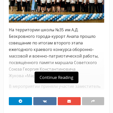
На территории школы №35 им А.Д.
Безкровного города-курорт Анапа прошло
совещание по итогам второго этапа
ежегодного краевого конкурса оборонно-
массовой и военно-патриотической работы,
посвящённого памяти маршала Советского
Союза Георгия Константиновича
Жукова «Марш Победы».
Continue Reading
В мероприятии приняли участие заместитель
атамана Анапского РКО Кирилл Тишевецкий,
настоятель храма Серафима Саровского отец
Александр, специалисты МКУ «Казаки Анапы»
Вернер Диана, Смирнова Анна, главный