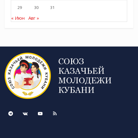
29
30
31
« Июн
Авг »