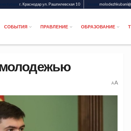
г. Краснодар ул. Рашпилевская 10
molodezhkubani@m
дежи Кубани
Казаки
СОБЫТИЯ
ПРАВЛЕНИЕ
ОБРАЗОВАНИЕ
й молодежью
A
A