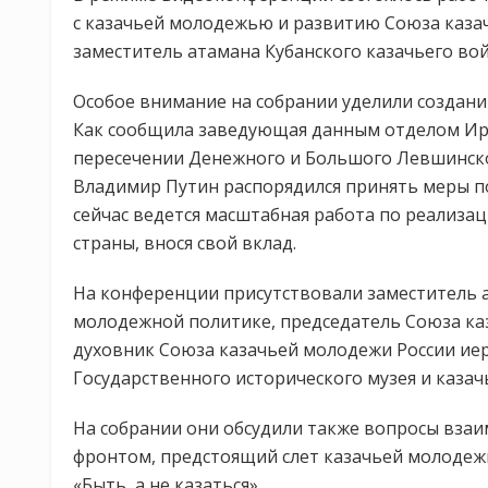
с казачьей молодежью и развитию Союза казач
заместитель атамана Кубанского казачьего во
Особое внимание на собрании уделили создани
Как сообщила заведующая данным отделом Ири
пересечении Денежного и Большого Левшинског
Владимир Путин распорядился принять меры по
сейчас ведется масштабная работа по реализац
страны, внося свой вклад.
На конференции присутствовали заместитель а
молодежной политике, председатель Союза ка
духовник Союза казачьей молодежи России иер
Государственного исторического музея и каза
На собрании они обсудили также вопросы вза
фронтом, предстоящий слет казачьей молодеж
«Быть, а не казаться».