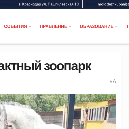
г. Краснодар ул. Рашпилевская 10
molodezhkubani@m
дежи Кубани
Казаки
СОБЫТИЯ
ПРАВЛЕНИЕ
ОБРАЗОВАНИЕ
тактный зоопарк
A
A