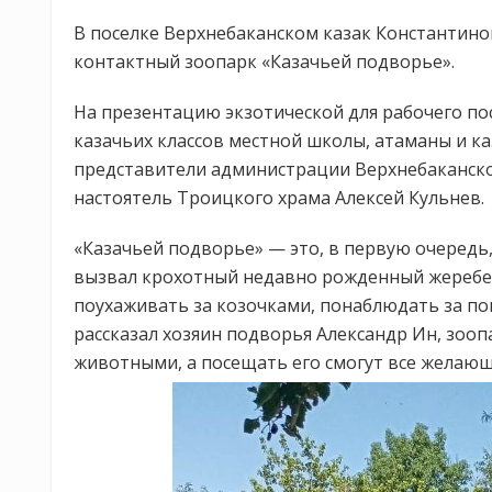
В поселке Верхнебаканском казак Константино
контактный зоопарк «Казачьей подворье».
На презентацию экзотической для рабочего п
казачьих классов местной школы, атаманы и к
представители администрации Верхнебаканског
настоятель Троицкого храма Алексей Кульнев.
«Казачьей подворье» — это, в первую очередь,
вызвал крохотный недавно рожденный жеребен
поухаживать за козочками, понаблюдать за п
рассказал хозяин подворья Александр Ин, зоо
животными, а посещать его смогут все желающ