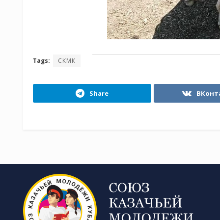
Tags:
СКМК
Share
ВКонт