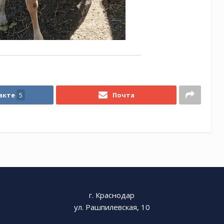
акте
5
Почта
г. Краснодар
ул. Рашпилевская, 10