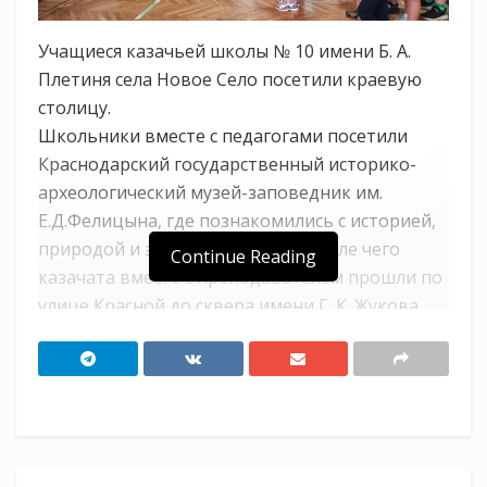
Учащиеся казачьей школы № 10 имени Б. А.
Плетиня села Новое Село посетили краевую
столицу.
Школьники вместе с педагогами посетили
Краснодарский государственный историко-
археологический музей-заповедник им.
Е.Д.Фелицына, где познакомились с историей,
природой и экологией Кубани. После чего
Continue Reading
казачата вместе с преподавателем прошли по
улице Красной до сквера имени Г. К. Жукова.
Экскурсионная группа побывала рядом с
мемориальной аркой «Ими гордится Кубань».
Казачата с интересом разглядывали памятник
Кубанскому казачеству и скульптуру Георгия
Победоносца.- Пройдя мимо Театра кукол и
Художественного музея имени Ф. А. Коваленко