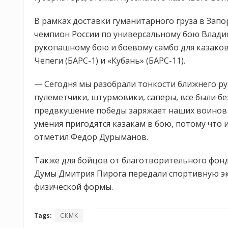
В рамках доставки гуманитарного груза в Зап
чемпион России по универсальному бою Владис
рукопашному бою и боевому самбо для казако
Чепеги (БАРС-1) и «Кубань» (БАРС-11).
— Сегодня мы разобрали тонкости ближнего ру
пулеметчики, штурмовики, саперы, все были бе
предвкушение победы заряжает наших воинов т
умения пригодятся казакам в бою, потому что 
отметил Федор Дурыманов.
Также для бойцов от благотворительного фонд
Думы Дмитрия Пирога передали спортивную э
физической формы.
Tags:
СКМК