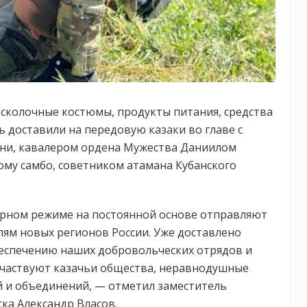
сколочные костюмы, продукты питания, средства
 доставили на передовую казаки во главе с
ани, кавалером ордена Мужества Даниилом
му самбо, советником атамана Кубанского
лярном режиме на постоянной основе отправляют
ям новых регионов России. Уже доставлено
беспечению наших добровольческих отрядов и
участвуют казачьи общества, неравнодушные
й и объединений, — отметил заместитель
ска Александр Власов.