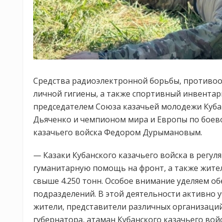
Средства радиоэлектронной борьбы, противоо
личной гигиены, а также спортивный инвентарь
председателем Союза казачьей молодежи Куб
Дьяченко и чемпионом мира и Европы по боево
казачьего войска Федором Дурымановым.
— Казаки Кубанского казачьего войска в регу
гуманитарную помощь на фронт, а также жител
свыше 4.250 тонн. Особое внимание уделяем о
подразделений. В этой деятельности активно 
жители, представители различных организаци
губернатора, атаман Кубанского казачьего вой