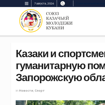
7 августа, 2026
Союз казачьей моло
Казаки и спортсм
гуманитарную по
Запорожскую обл
in
Новости
,
Спорт