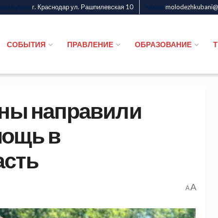
г. Краснодар ул. Рашпилевская 10
molodezhkubani@m
дежи Кубани
Казаки
СОБЫТИЯ
ПРАВЛЕНИЕ
ОБРАЗОВАНИЕ
ены направили
мощь в
асть
A
A