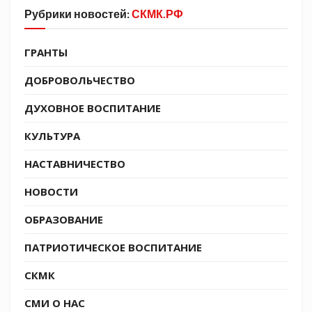
внимание уделили вооружению, которое
Рубрики новостей:
СКМК.РФ
используют в нынешнее время участники СВО.
Кадеты смогли вблизи рассмотреть макеты
ГРАНТЫ
стрелкового оружия и примерить предметы
ДОБРОВОЛЬЧЕСТВО
экипировки.
ДУХОВНОЕ ВОСПИТАНИЕ
Мероприятие было направлено на
патриотическое и духовно-нравственное
КУЛЬТУРА
воспитание подрастающего поколения,
НАСТАВНИЧЕСТВО
формирование у юных казаков гордости за
защитников нашего Отечества.
НОВОСТИ
ОБРАЗОВАНИЕ
ПАТРИОТИЧЕСКОЕ ВОСПИТАНИЕ
СКМК
СМИ О НАС