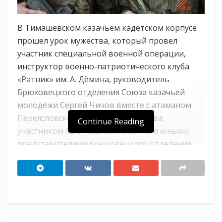
В Тимашевском казачьем кадетском корпусе
прошел урок мужества, который провел
участник специальной военной операции,
инструктор военно-патриотического клуба
«Ратник» им. А. Дёмина, руководитель
Брюховецкого отделения Союза казачьей
молодёжи Сергей Чичов вместе с атаманом
Переясловского казачьего общества,
Continue Reading
участником СВО Павлом Лобойко и юными
представителями Брюховецкого отделения
Юнармии и Союза казачьей молодёжи.
Кадетам рассказали о быте воинов,
выполняющих боевые задачи в зоне
спецоперации, храбрости наших защитников
и товариществе на фронте. Отдельное