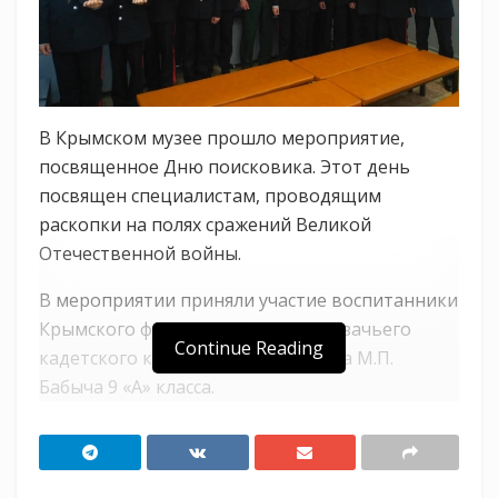
В Крымском музее прошло мероприятие,
посвященное Дню поисковика. Этот день
посвящен специалистам, проводящим
раскопки на полях сражений Великой
Отечественной войны.
В мероприятии приняли участие воспитанники
Крымского филиала Кубанского казачьего
Continue Reading
кадетского корпуса имени атамана М.П.
Бабыча 9 «А» класса.
Для кадет была организована познавательная
экскурсия по музею, где они ознакомились с
экспозицией поискового движения. Юные