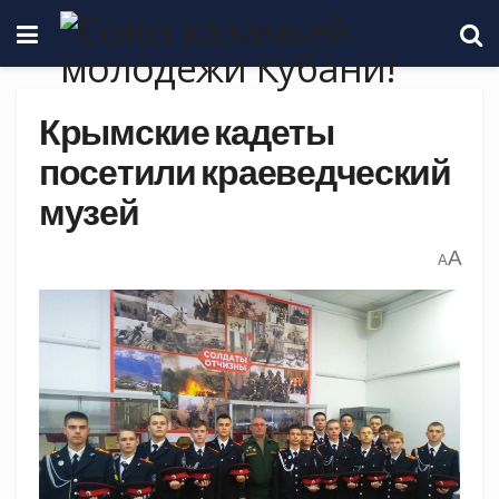
Крымские кадеты
посетили краеведческий
музей
A
A