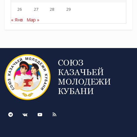
26
27
28
29
« Янв
Мар »