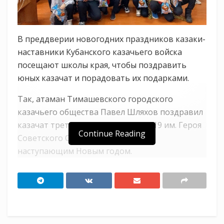
В преддверии новогодних праздников казаки-
наставники Кубанского казачьего войска
посещают школы края, чтобы поздравить
юных казачат и порадовать их подарками.
Так, атаман Тимашевского городского
казачьего общества Павел Шляхов поздравил
казачат третьего класса школы №19 им. Героя
Continue Reading
Советского Союза И.Ф. Котляра с
наступающим Новым годом.
Ученики поделились с атаманом своими
успехами в учебе, спорте, творческой и
общественной школьной жизни. Казачата
пообещали хорошо учиться, быть примерами
для других учеников, чтить и следовать