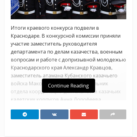
Итоги краевого конкурса подвели в
Краснодаре. В конкурсной комиссии приняли
участие заместитель руководителя
департамента по делам казачества, военным
вопросам и работе с допризывной молодежью
Краснодарского края Александр Кравцов,
заместитель атамана Кубанского казачьего
войска Максим Медянников, начальник
Continue Reading
отдела координации деятельности казачьих
кадетских корпусов Анна Дорофеева,
председатель Союза казачьей молодежи
Кубани Владислав Кириченко, его заместитель
Эрик Грищук, представители министерства
образования, науки и молодежной политики