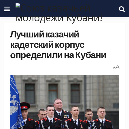
Лучший казачий
кадетский корпус
определили на Кубани
A
A