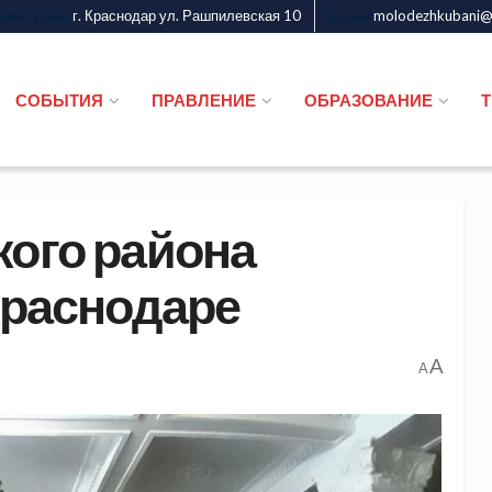
г. Краснодар ул. Рашпилевская 10
molodezhkubani@m
дежи Кубани
Казаки
СОБЫТИЯ
ПРАВЛЕНИЕ
ОБРАЗОВАНИЕ
кого района
Краснодаре
A
A