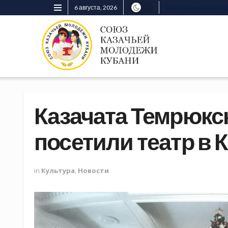
6 августа, 2026
Союз казачьей моло
Казачата Темрюкс
посетили театр в 
in
Культура
,
Новости