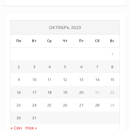
хутора Николаевский, участник СВО Андрей
Трофимов обучал желающих метанию ножей.
В завершение мероприятия для гостей
выступил ансамбль «Черноморский рубеж» с
ОКТЯБРЬ 2023
казачьими и патриотическими песнями.
Пн
Вт
Ср
Чт
Пт
Сб
Вс
1
2
3
4
5
6
7
8
9
10
11
12
13
14
15
16
17
18
19
20
21
22
23
24
25
26
27
28
29
30
31
« Сен
Ноя »