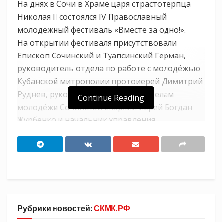
На днях в Сочи в Храме царя страстотерпца
Николая II состоялся IV Православный
молодежный фестиваль «Вместе за одно!».
На открытии фестиваля присутствовали
Епископ Сочинский и Туапсинский Герман,
руководитель отдела по работе с молодёжью
Кубанской митрополии протоиерей Димитрий
Руднев, руководитель отдела по делам
Continue Reading
молодёжи Сочинской епархии иерей Богдан
Журбенко и начальник управления
молодежной политики Сергей Черемшанов.В
мероприятии приняли участие прихожане
храмов Сочинской епархии, студенты,
старшеклассники, воспитанники военно-
патриотических, казачьих и военно-
спортивных клубов. Целью данного
Рубрики новостей:
СКМК.РФ
мероприятия является патриотическое,