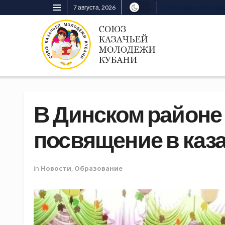
7 августа, 2026
Союз казачьей моло
В Динском районе
посвящение в каз
in
Новости
,
Образование