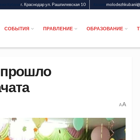
г. Краснодар ул. Рашпилевская 10
molodezhkubani@m
дежи Кубани
Казаки
СОБЫТИЯ
ПРАВЛЕНИЕ
ОБРАЗОВАНИЕ
 прошло
ачата
A
A