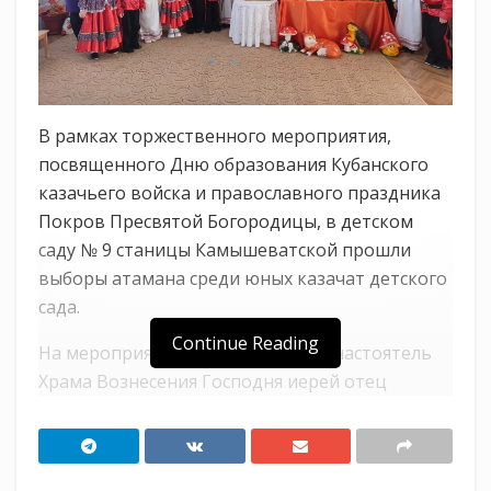
В рамках торжественного мероприятия,
посвященного Дню образования Кубанского
казачьего войска и православного праздника
Покров Пресвятой Богородицы, в детском
саду № 9 станицы Камышеватской прошли
выборы атамана среди юных казачат детского
сада.
Continue Reading
На мероприятии присутствовали настоятель
Храма Вознесения Господня иерей отец
Василий Свистун, матушка Нина Николаевна и
атаман хуторского казачьего общества
станицы Камышеватской Александр