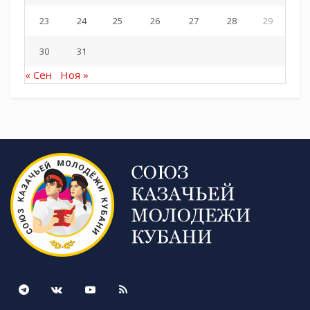
23
24
25
26
27
28
29
30
31
« Сен
Ноя »