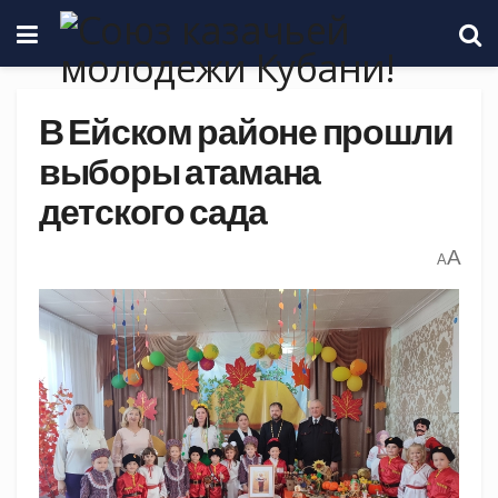
В Ейском районе прошли
выборы атамана
детского сада
A
A