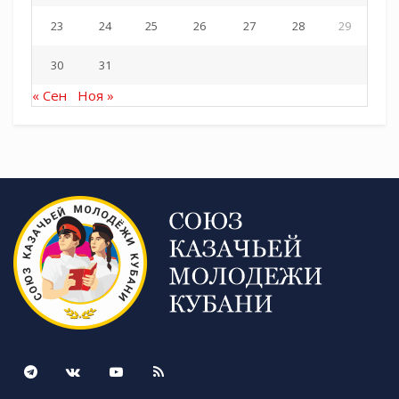
23
24
25
26
27
28
29
30
31
« Сен
Ноя »
Tags:
СКМК