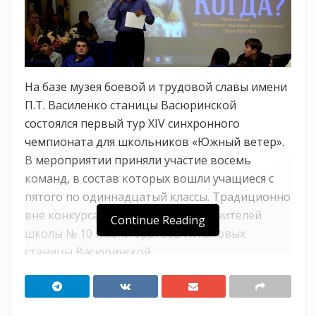
На базе музея боевой и трудовой славы имени
П.Т. Василенко станицы Васюринской
состоялся первый тур XIV синхронного
чемпионата для школьников «Южный ветер».
В мероприятии приняли участие восемь
команд, в состав которых вошли учащиеся с
пятого по одиннадцатый классы. Традиционно
вне конкурса выступала сборная учителей
Continue Reading
школы № 10 имени братьев Игнатовых
станицы Васюринской.
Каждый тур игр проходил в формате «Что?
Где? Когда?». Учащиеся отвечали на 24 вопроса