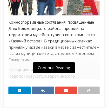
Конноспортивные состязания, посвященные
Дню Брюховецкого района, прошли на
территории музейно-туристского комплекса
«Казачий остров». В традиционных скачках
приняли участие казаки вместе с заместителем
главы муниципалитета, атаманом Евгением
Самарским.
Continue Reading
Наездники из Ленинградского,
Новопокровского, Староминского,
Выселковского, Тимашевского,
Щербиновского и Брюховецкого районов
показывали мастерство джигитовки,
соревновались в заездах на разные дистанции
и конкуре. Свои выступления казаки посвятили