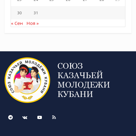
30
31
« Сен
Ноя »