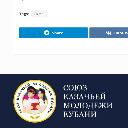
Tags:
СКМК
Share
ВКонт