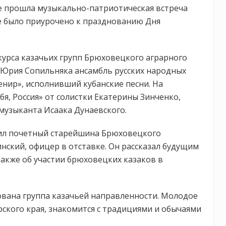
е прошла музыкально-патриотическая встреча
е было приурочено к празднованию Дня
курса казачьих групп Брюховецкого аграрного
 Юрия Сопильняка ансамбль русских народных
нир», исполнивший кубанские песни. На
я, Россия» от солистки Екатерины Зинченко,
музыканта Исаака Дунаевского.
пил почетный старейшина Брюховецкого
нский, офицер в отставке. Он рассказал будущим
также об участии брюховецких казаков в
ована группа казачьей направленности. Молодое
ского края, знакомится с традициями и обычаями