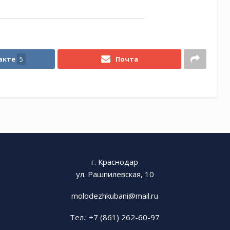
акте
5
Почта
г. Краснодар
ул. Рашпилевская, 10
molodezhkubani@mail.ru
Тел.: +7 (861) 262-60-97