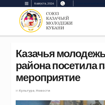
8 августа, 2026
Союз казачьей моло
Казачья молодеж
района посетила 
мероприятие
in
Культура
,
Новости