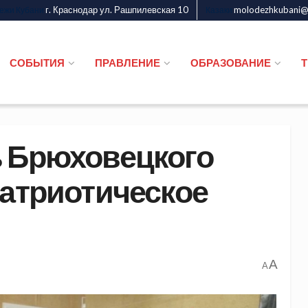
г. Краснодар ул. Рашпилевская 10
molodezhkubani@m
дежи Кубани
Казаки
СОБЫТИЯ
ПРАВЛЕНИЕ
ОБРАЗОВАНИЕ
ь Брюховецкого
патриотическое
A
A