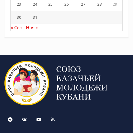
23
24
25
26
27
28
29
30
31
« Сен
Ноя »