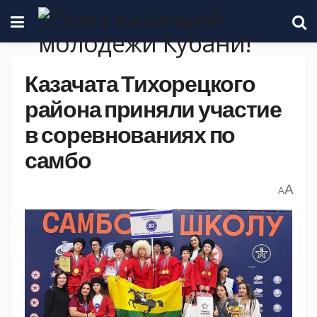
Казачата Тихорецкого
района приняли участие
в соревнованиях по
самбо
A
A