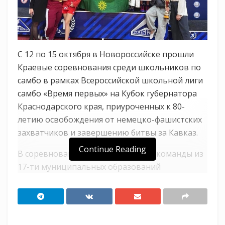
С 12 по 15 октября в Новороссийске прошли
Краевые соревнования среди школьников по
самбо в рамках Всероссийской школьной лиги
самбо «Время первых» на Кубок губернатора
Краснодарского края, приуроченных к 80-
летию освобождения от немецко-фашистских
захватчиков и завершению битвы за Кавказ.
Continue Reading
В соревнованиях приняли участие команды из
17-ти муниципальных образований
Краснодарского края. Тихорецкий район
представляла команда школы № 33 станицы
Архангельской, которая заняла первое место
во всех номинациях: выполнение нормативов