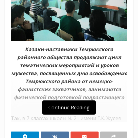
Казаки-наставники Темрюкского
районного общества продолжают цикл
тематических мероприятий и уроков
мужества, посвященных дню освобождения
Темрюкского района от немецко-
фашистских захватчиков, занимаются
физической подготовкой подрастающего
поколения.
Continue Reading
Так, в 7 классах школы № 21 имени Г.К. Жулея
станицы Голубицкой казак-наставник ветеран
боевых действий Олег Ефимов совместно с