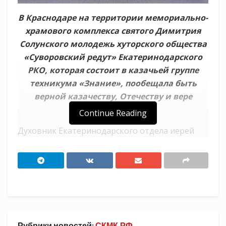
В Краснодаре на территории мемориально-
храмового комплекса святого Димитрия
Солунского молодежь хуторского общества
«Суворовский редут» Екатеринодарского
РКО, которая состоит в казачьей группе
техникума «Знание», пообещала быть
верной казачеству, Отечеству и вере
православной.
Continue Reading
Духовник Екатеринодарского отдела иерей
Николай Симора совершил молебен на благое
дело и обратился к студентам с речью. Он
отметил, что казаки всегда были воинами
Христовыми, стояли на страже границ нашего
Отечества, хранили православную веру и
казачью культуру.
Рубрики новостей:
СКМК.РФ