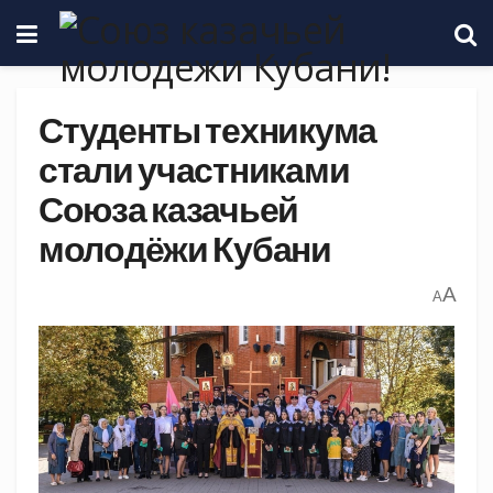
Студенты техникума
стали участниками
Союза казачьей
молодёжи Кубани
A
A