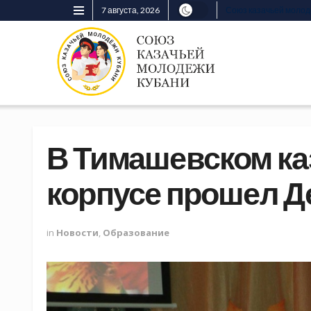
7 августа, 2026
Союз казачьей моло
В Тимашевском ка
корпусе прошел Д
in
Новости
,
Образование