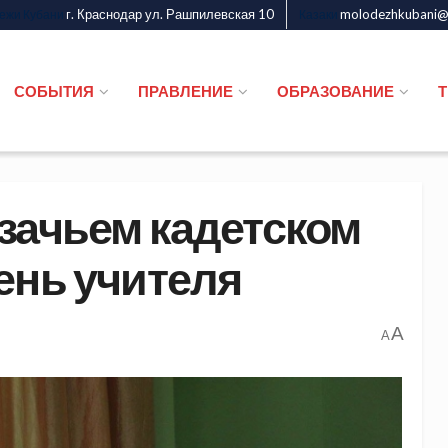
г. Краснодар ул. Рашпилевская 10
molodezhkubani@m
дежи Кубани
Казаки
СОБЫТИЯ
ПРАВЛЕНИЕ
ОБРАЗОВАНИЕ
зачьем кадетском
ень учителя
A
A