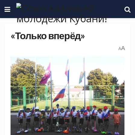
«Только вперёд»
A
A