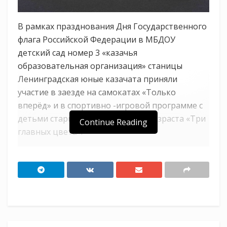
В рамках празднования Дня Государственного
флага Российской Федерации в МБДОУ
детский сад номер 3 «казачья
образовательная организация» станицы
Ленинградская юные казачата приняли
участие в заезде на самокатах «Только
вперёд» и в спортивно -игровой программе с
детьми старшего дошкольного возраста «Три
Continue Reading
главных цвета».
Источник Союз казачьей молодежи Кубани:
https://t.me/molodezhkubani
Tags:
СКМК