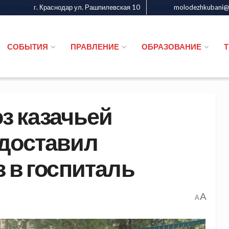
г. Краснодар ул. Рашпилевская 10
molodezhkubani@m
дежи Кубани
Казаки
СОБЫТИЯ
ПРАВЛЕНИЕ
ОБРАЗОВАНИЕ
з казачьей
 доставил
 в госпиталь
A
A