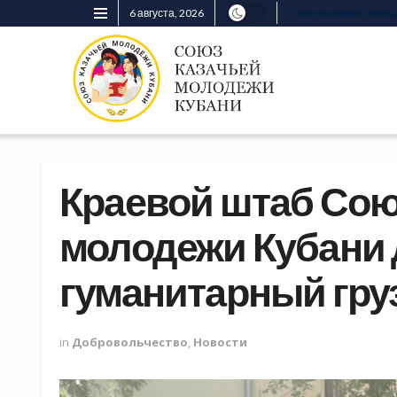
6 августа, 2026
Союз казачьей моло
Краевой штаб Сою
молодежи Кубани
гуманитарный груз
in
Добровольчество
,
Новости