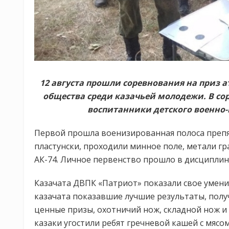
12 августа прошли соревнования на приз 
общества среди казачьей молодежи. В со
воспитанники детского военно-
Первой прошла военизированная полоса препят
пластунски, проходили минное поле, метали г
АК-74. Личное первенство прошло в дисциплин
Казачата ДВПК «Патриот» показали свое уме
казачата показавшие лучшие результаты, полу
ценные призы, охотничий нож, складной нож и
казаки угостили ребят гречневой кашей с мясом