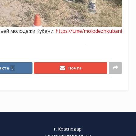
чьей молодежи Кубани:
https://t.me/molodezhkubani
акте
5
Почта
г. Краснодар
ул. Рашпилевская, 10