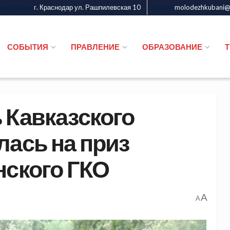
г. Краснодар ул. Рашпилевская 10
molodezhkubani@m
дежи Кубани
Казаки
СОБЫТИЯ
ПРАВЛЕНИЕ
ОБРАЗОВАНИЕ
 Кавказского
лась на приз
нского ГКО
A
A