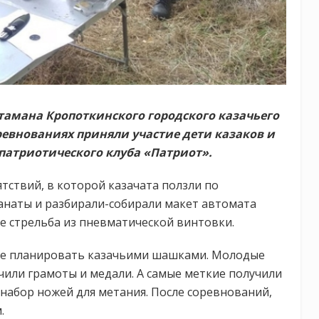
атамана Кропоткинского городского казачьего
ревнованиях приняли участие дети казаков и
патриотического клуба «Патриот».
ствий, в которой казачата ползли по
ранаты и разбирали-собирали макет автомата
е стрельба из пневматической винтовки.
ние планировать казачьими шашками. Молодые
чили грамоты и медали. А самые меткие получили
 набор ножей для метания. После соревнований,
.