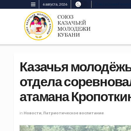
6 августа, 2026
Союз казачьей моло
Казачья молодёжь
отдела соревнова
атамана Кропотки
in
Новости
,
Патриотическое воспитание