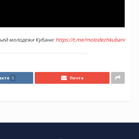
ьей молодежи Кубани:
https://t.me/molodezhkubani
акте
5
Почта