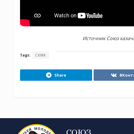
Источник Союз казач
Tags:
СКМК
Share
ВКонт