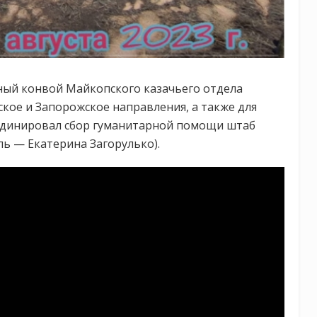
рный конвой Майкопского казачьего отдела
кое и Запорожское направления, а также для
рдинировал сбор гуманитарной помощи штаб
ь — Екатерина Загорулько).