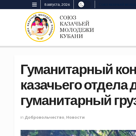
8 августа, 2026
Союз казачьей моло
Гуманитарный кон
казачьего отдела 
гуманитарный гру
in
Добровольчество
,
Новости