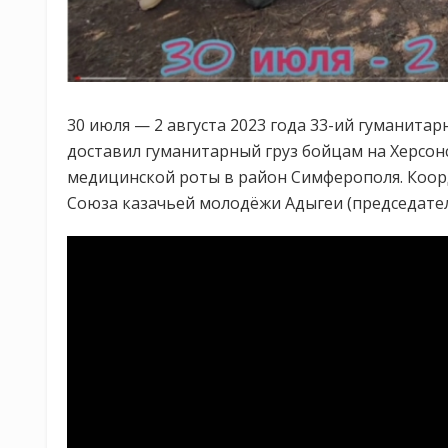
30 июля — 2 августа 2023 года 33-ий гуманита
доставил гуманитарный груз бойцам на Херсонс
медицинской роты в район Симферополя. Коо
Союза казачьей молодёжи Адыгеи (председател