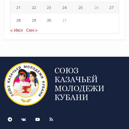
21
22
23
24
25
26
27
28
29
30
31
« Июл
Сен »
Источник Союз казачьей молодежи Кубани:
https://t.me/molodezhkubani