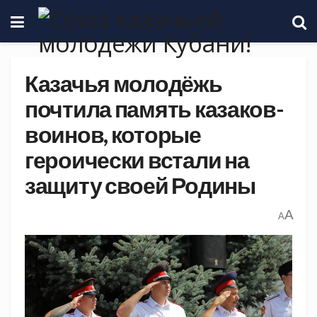
Казачья молодёжь
почтила память казаков-
воинов, которые
героически встали на
защиту своей Родины
A
A