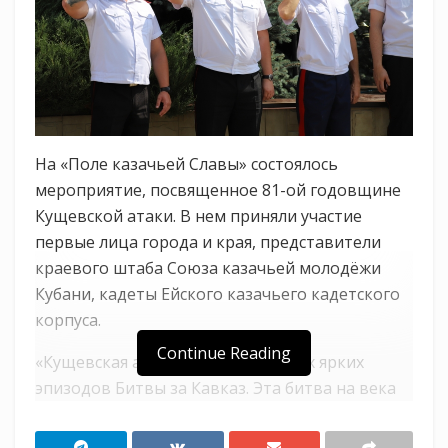
На «Поле казачьей Славы» состоялось
мероприятие, посвященное 81-ой годовщине
Кущевской атаки. В нем приняли участие
первые лица города и края, представители
краевого штаба Союза казачьей молодёжи
Кубани, кадеты Ейского казачьего кадетского
корпуса.
Continue Reading
«Кущевская атака — один из самых ярких
эпизодов Битвы за Кавказ. Эта битва на века
вошла в историю Великой Отечественной
войны и в летопись кубанского казачества.