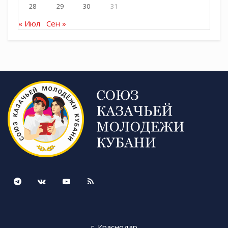
28
29
30
31
« Июл
Сен »
`
Источник Союз казачьей молодежи Кубани:
https://t.me/molodezhkubani
Tags:
СКМК
г. Краснодар