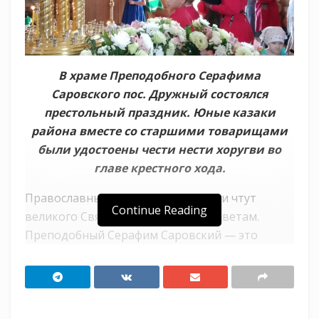
В храме Преподобного Серафима
Саровского пос. Дружный состоялся
престольный праздник. Юные казаки
района вместе со старшими товарищами
были удостоены чести нести хоругви во
главе крестного хода.
Православные всего мира помнят и чтут
Continue Reading
великого Святого и следуют его заветам.
Преподобный Серафим Саровский — это
образец безусловной любви к ближнему.
Божественную литургию отслужили
настоятель храма протоиерей Василий Яхно и