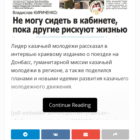
Лидер казачьей молодёжи рассказал в
интервью краевому изданию о поездке на
Донбасс, гуманитарной миссии казачьей
молодёжи в регионе, а также поделился
планами и новыми идеями развития казачьего
молодежного движения.
Continue Reading
[pdf-embedder url=»https://xn--j1aafs.xn--
p1ai/wp-content/uploads/2023/07/v.kirichenko-v-
kuban-24072023.pdf» title=»В.Кириченко В
Кубань 24072023″]