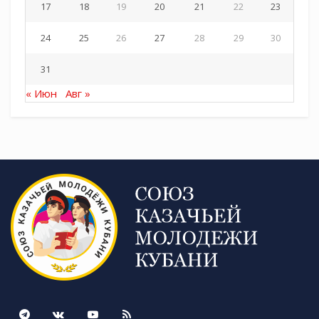
17
18
19
20
21
22
23
24
25
26
27
28
29
30
31
« Июн
Авг »