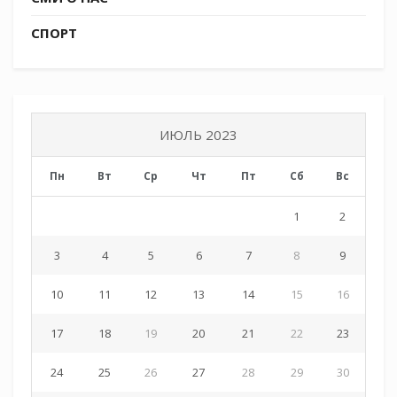
прежде всего казаки, незамедлительно
выехали на место ликвидации последствий
СПОРТ
наводнения и оказания посильной помощи
пострадавшим жителям.
ИЮЛЬ 2023
Пн
Вт
Ср
Чт
Пт
Сб
Вс
1
2
3
4
5
6
7
8
9
10
11
12
13
14
15
16
17
18
19
20
21
22
23
24
25
26
27
28
29
30