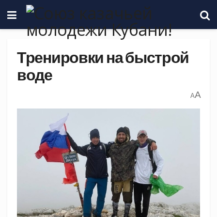
Тренировки на быстрой
воде
A
A