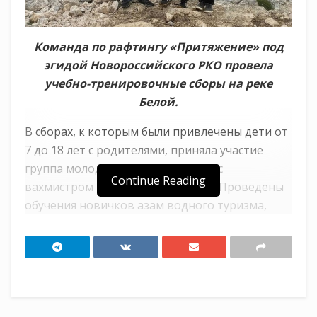
Команда по рафтингу «Притяжение» под
эгидой Новороссийского РКО провела
учебно-тренировочные сборы на реке
Белой.
В сборах, к которым были привлечены дети от
7 до 18 лет с родителями, приняла участие
группа молодых казаков во главе с
Continue Reading
вахмистром Константином Багро. Проведены
обучения новичков азам водного туризма,
освоение сверхлегких надувных лодок-
пакрафт и способов сплава на них.
Опытные и начинающие спортсмены
совершили 15-километровый рафтинг, сплав
по реке Белой от порога Киши до входа в