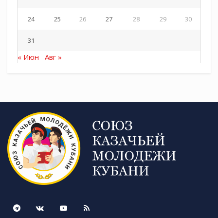
24
25
26
27
28
29
30
31
« Июн
Авг »