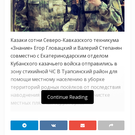
Казаки сотни Северо-Кавказского техникума
«Знание» Егор Гловацкий и Валерий Степанян
совместно с Екатеринодарским отделом
Кубанского казачьего войска отправились в
зону стихийной ЧС В Туапсинский район для
помощи местному населению в уборке
территорий родных посёлков от последствия
наводнения и смерчей, а также в очистке
Continue Reading
местных пляжных территорий.
Это не первый опыт ребят по оказанию
помощи в районах, пострадавших от ЧС.
Казаки регулярно отправляются в разные