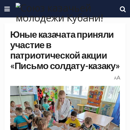
Юные казачата приняли
участие в
патриотической акции
«Письмо солдату-казаку»
A
A