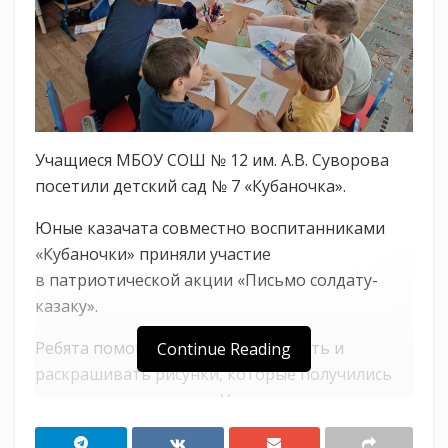
Учащиеся МБОУ СОШ № 12 им. А.В. Суворова
посетили детский сад № 7 «Кубаночка».
Юные казачата совместно воспитанниками
«Кубаночки» приняли участие
в патриотической акции «Письмо солдату-
казаку».
Ребята помогали малышам рисовать и
Continue Reading
раскрашивать рисунки, которые получились
очень трогательными. Уверены, что детские
слова и рисунки подбодрят и укрепят боевой