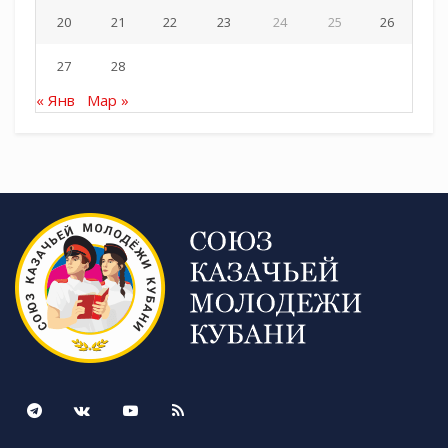
20
21
22
23
24
25
26
27
28
« Янв
Мар »