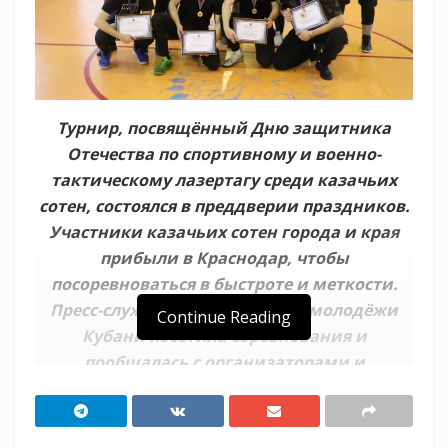
Турнир, посвящённый Дню защитника
Отечества по спортивному и военно-
тактическому лазертагу среди казачьих
сотен, состоялся в преддверии праздников.
Участники казачьих сотен города и края
прибыли в Краснодар, чтобы
посоревноваться в быстроте и меткости.
Пресс-служба Союза казачьей молодёжи
Continue Reading
Кубани посетила соревнования и
пообщалась с организаторами и
участниками.