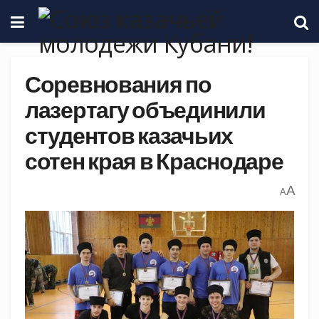
Соревнования по
лазертагу объединили
студентов казачьих
сотен края в Краснодаре
A
A