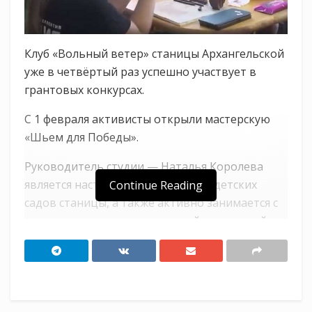
Клуб «Вольный ветер» станицы Архангельской
уже в четвёртый раз успешно участвует в
грантовых конкурсах.
С 1 февраля активисты открыли мастерскую
«Шьем для Победы».
Руководитель студии — Наталья Королева
является наставницей в одном из детских
Continue Reading
садов станицы, а также активно занимается с
казачатами в стенах гончарной мастерской.