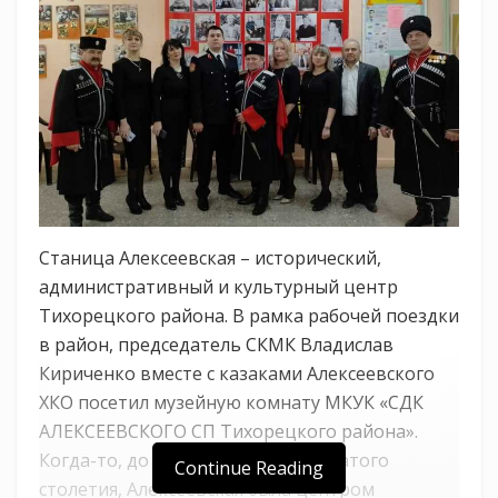
Станица Алексеевская – исторический,
административный и культурный центр
Тихорецкого района. В рамка рабочей поездки
в район, председатель СКМК Владислав
Кириченко вместе с казаками Алексеевского
ХКО посетил музейную комнату МКУК «СДК
АЛЕКСЕЕВСКОГО СП Тихорецкого района».
Когда-то, до середины девятнадцатого
Continue Reading
столетия, Алексеевская была центром