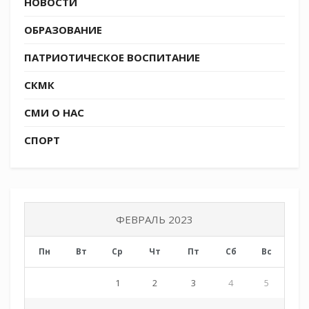
НОВОСТИ
Tags:
СКМК
ОБРАЗОВАНИЕ
ПАТРИОТИЧЕСКОЕ ВОСПИТАНИЕ
СКМК
СМИ О НАС
СПОРТ
ФЕВРАЛЬ 2023
Пн
Вт
Ср
Чт
Пт
Сб
Вс
1
2
3
4
5