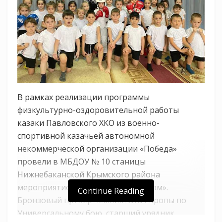
В рамках реализации программы
физкультурно-оздоровительной работы
казаки Павловского ХКО из военно-
спортивной казачьей автономной
некоммерческой организации «Победа»
провели в МБДОУ № 10 станицы
Нижнебаканской Крымского района
мероприятие: «Зарядка с чемпионом».
Continue Reading
Бронзовый призёр чемпионата Европы по
Универсальному бою, старший урядник