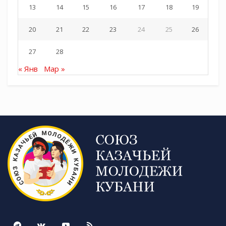
13
14
15
16
17
18
19
20
21
22
23
24
25
26
27
28
« Янв
Мар »