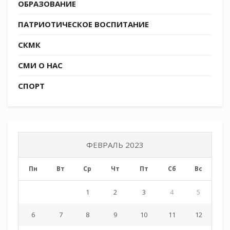
ОБРАЗОВАНИЕ
ПАТРИОТИЧЕСКОЕ ВОСПИТАНИЕ
Tags:
СКМК
СКМК
СМИ О НАС
СПОРТ
ФЕВРАЛЬ 2023
Пн
Вт
Ср
Чт
Пт
Сб
Вс
1
2
3
4
5
6
7
8
9
10
11
12