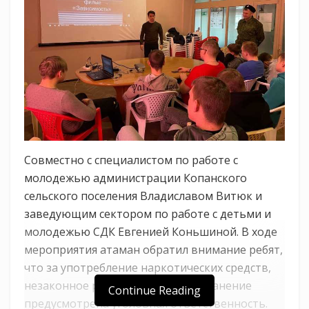
Совместно с специалистом по работе с
молодежью администрации Копанского
сельского поселения Владиславом Витюк и
заведующим сектором по работе с детьми и
молодежью СДК Евгенией Коньшиной. В ходе
мероприятия атаман обратил внимание ребят,
что за употребление наркотических средств,
незаконное распространение и хранение
Continue Reading
предусмотрена уголовная ответственность.