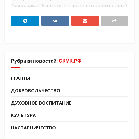
Для казачат был подготовлен познавательный
короткометражный ролик «Зависимость».
Источник:
https://t.me/molodezhkubani
Tags:
СКМК
Рубрики новостей:
СКМК.РФ
ГРАНТЫ
ДОБРОВОЛЬЧЕСТВО
ДУХОВНОЕ ВОСПИТАНИЕ
КУЛЬТУРА
НАСТАВНИЧЕСТВО