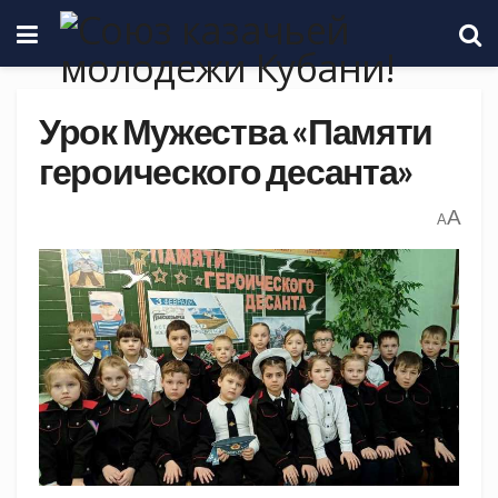
Урок Мужества «Памяти
героического десанта»
A
A