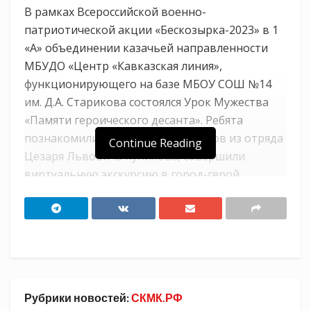
В рамках Всероссийской военно-
патриотической акции «Бескозырка-2023» в 1
«А» объединении казачьей направленности
МБУДО «Центр «Кавказская линия»,
функционирующего на базе МБОУ СОШ №14
им. Д.А. Старикова состоялся Урок Мужества
«Памяти героического десанта». Ребята
познакомились с подвигом моряков из отряда
Continue Reading
Цезаря Львовича Куникова, совершили
виртуальную экскурсию в город-герой
Новороссийск на мемориальный комплекс
«Малая земля». Казачата пообещали, что
когда-нибудь они тоже придут на берег
Цемесской бухты и опустят на волну цветы и
матросскую бескозырку-символ памяти о
великом подвиге доблестных защитников
Рубрики новостей:
СКМК.РФ
Новороссийска.