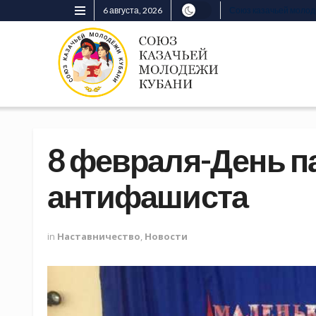
6 августа, 2026
Союз казачьей моло
8 февраля-День п
антифашиста
in
Наставничество
,
Новости