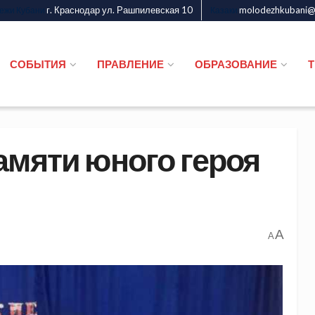
г. Краснодар ул. Рашпилевская 10
molodezhkubani@m
дежи Кубани
Казаки
СОБЫТИЯ
ПРАВЛЕНИЕ
ОБРАЗОВАНИЕ
амяти юного героя
A
A