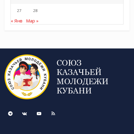
27
28
« Янв
Мар »