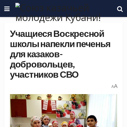
Учащиеся Воскресной
школы напекли печенья
для казаков-
добровольцев,
участников СВО
A
A