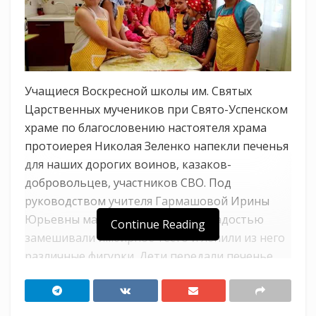
Учащиеся Воскресной школы им. Святых
Царственных мучеников при Свято-Успенском
храме по благословению настоятеля храма
протоиерея Николая Зеленко напекли печенья
для наших дорогих воинов, казаков-
добровольцев, участников СВО. Под
руководством учителя Гармашовой Ирины
Юрьевны мальчики и девочки с радостью
Continue Reading
замешивали имбирное тесто и лепили из него
различные фигурки. Дети передали печенье
казакам Белореченского РКО для доставки
военнослужащим и вместе со своим сладким
подарком передали нашим воинам пожелания