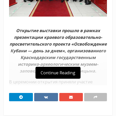
Открытие выставки прошло в рамках
презентации краевого образовательно-
просветительского проекта «Освобождение
Кубани — день за днем», организованного
Краснодарским государственным
историко-археологическим музеем-
заповедником им. Е.Д. Фелицына.
Continue Reading
В церемонии открытия приняли участие
представители ветеранских, молодёжных
организаций, казачества, педагоги и учащиеся
общеобразовательных учреждений города
Краснодара. Гости проходили в зал под звуки
произведений военных лет в исполнении