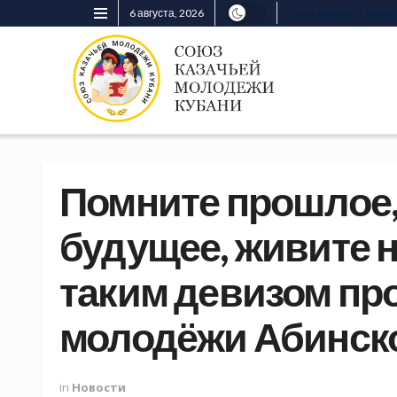
6 августа, 2026
Союз казачьей моло
Помните прошлое,
будущее, живите 
таким девизом пр
молодёжи Абинско
in
Новости