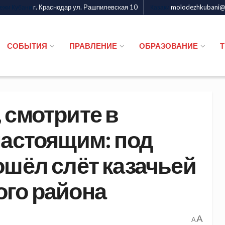
г. Краснодар ул. Рашпилевская 10
molodezhkubani@m
дежи Кубани
Казаки
СОБЫТИЯ
ПРАВЛЕНИЕ
ОБРАЗОВАНИЕ
 смотрите в
настоящим: под
ошёл слёт казачьей
го района
A
A